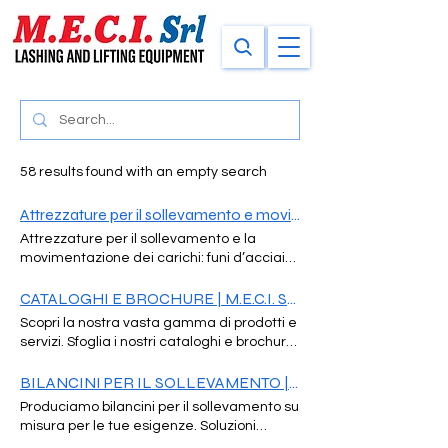
58 results found with an empty search
Attrezzature per il sollevamento e movimentazione carichi | MECI srl
Attrezzature per il sollevamento e la
movimentazione dei carichi: funi d’acciaio,
tiranti, paranchi, bilancini, accessori e
soluzioni di noleggio per industria, cantieri
CATALOGHI E BROCHURE | M.E.C.I. SRL
e privati. EQUIPMENT FOR LIFTING AND
Scopri la nostra vasta gamma di prodotti e
HANDLING LOADS MECI operates in the
servizi. Sfoglia i nostri cataloghi e brochure
field of lifting equipment and load handling,
per trovare la soluzione perfetta per le tue
providing reliable technical solutions for
esigenze. LASHING ACCESSORIES
BILANCINI PER IL SOLLEVAMENTO | M.E.C.I. srl
industrial, construction and logistics
PNEUMATIC FENDERS
Produciamo bilancini per il sollevamento su
applications. The company supports
misura per le tue esigenze. Soluzioni
professionals and businesses in the
personalizzate per ottimizzare i tuoi