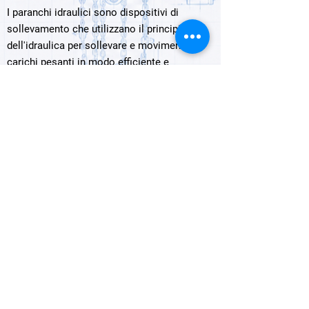
I paranchi idraulici sono dispositivi di
sollevamento che utilizzano il principio
dell'idraulica per sollevare e movimentare
carichi pesanti in modo efficiente e
controllato. Ecco alcune informazioni
importanti sui paranchi idraulici:
Funzionamento:
I paranchi idraulici
sfruttano la pressione esercitata da un fluido
idraulico per generare la forza necessaria
per sollevare il carico. Un cilindro idraulico
viene azionato dalla pressione del fluido, che
può essere olio idraulico, per sollevare o
abbassare il carico in modo preciso.
Capacità di sollevamento:
I paranchi
idraulici possono gestire carichi
estremamente pesanti grazie alla potenza