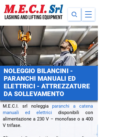
NOLEGGIO BILANCINI -
PARANCHI MANUALI ED
ELETTRICI - ATTREZZATURE
DA SOLLEVAMENTO
M.E.C.I. srl noleggia
paranchi a catena
manuali ed elettrici
disponibili con
alimentazione a 230 V – monofase o a 400
V trifase.