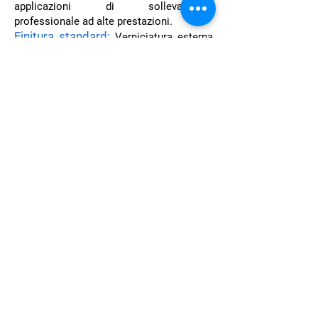
applicazioni di sollevamento
professionale ad alte prestazioni.
Finitura standard:
Verniciatura esterna
protettiva per migliorare la resistenza alla
corrosione e all’usura durante l’impiego in
ambienti di lavoro gravosi.
Impieghi:
Utilizzate per il collegamento
di catene, funi in acciaio e accessori di
sollevamento come ganci e punti di
ancoraggio, consentendo la realizzazione
di sistemi di sollevamento ad alte
prestazioni con coefficiente di sicurezza
4:1.
© 2026 by M.E.C.I.
srl
Sede Legale: Via Aurelia Ovest,
69 - 54100
Massa (MS)